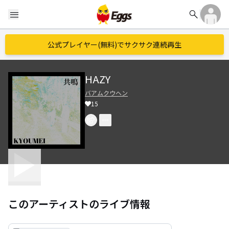
search
menu
公式プレイヤー(無料)でサクサク連続再生
HAZY
バアムクウヘン
15
このアーティストのライブ情報