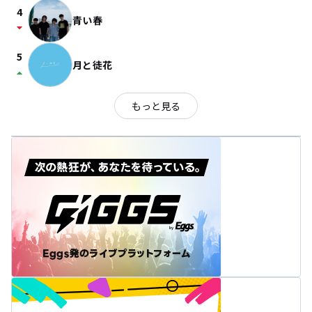
4
青い春
arrow_drop_down
5
月と徒花
arrow_drop_up
もっと見る