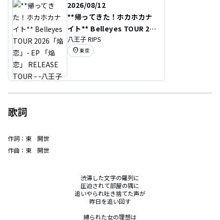
2026/08/12
**帰ってきた！ホカホカナ
イト** Belleyes TOUR 20
八王子 RIPS
26「焔恋」- EP 「焔恋」 R
location_on
東京
ELEASE TOUR - -八王子RIP
S編-
歌詞
作詞：
東 開世
作曲：
東 開世
渋滞した文字の羅列に

圧迫されて部屋の隅に

追いやられ吐き捨てた声が

昨日を追い回す

縛られた女の理想は
