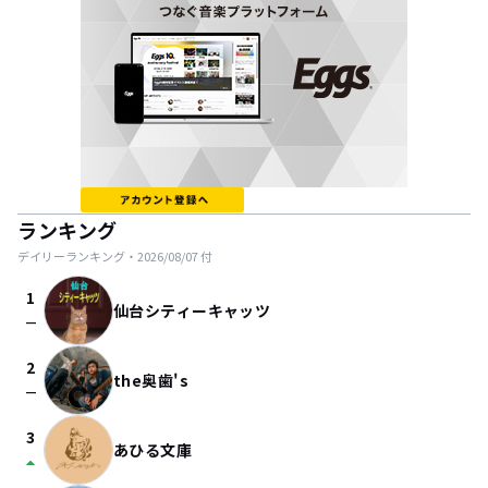
ランキング
デイリーランキング・
2026/08/07
付
1
仙台シティーキャッツ
check_indeterminate_small
2
the奥歯's
check_indeterminate_small
3
あひる文庫
arrow_drop_up