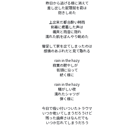
昨日から逃げる様に消えて

差し出した屁理屈を君は

抱きしめた

上出来だ都合酔い時雨

剣幕に癒着した声は

颯爽と雨音に隠れ

濡れた肌をぼんやり眺めた

催促して家を出てしまったのは

感情のあぶれだと見て取れる

rain in the hazy

寂寞の肥やしが　

街頭に沿って

続く様に

rain in the hazy

騒がしい夜

濡れたシャツが

弾く様に

今日で吸い付いついたトラウマ

いつか乾いてしまうだろうけど

残った歯痒さはなんだでも

いつか忘れてしまうだろう