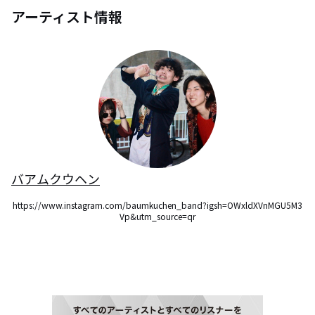
アーティスト情報
バアムクウヘン
https://www.instagram.com/baumkuchen_band?igsh=OWxldXVnMGU5M3
Vp&utm_source=qr