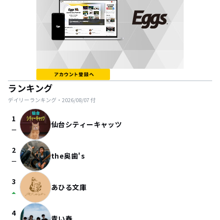
ランキング
デイリーランキング・
2026/08/07
付
1
仙台シティーキャッツ
check_indeterminate_small
2
the奥歯's
check_indeterminate_small
3
あひる文庫
arrow_drop_up
4
青い春