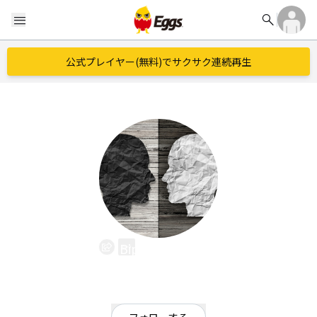
search
menu
公式プレイヤー(無料)でサクサク連続再生
Bipolar Noise
EggsID：
bipolarnoise
0
フォロワー