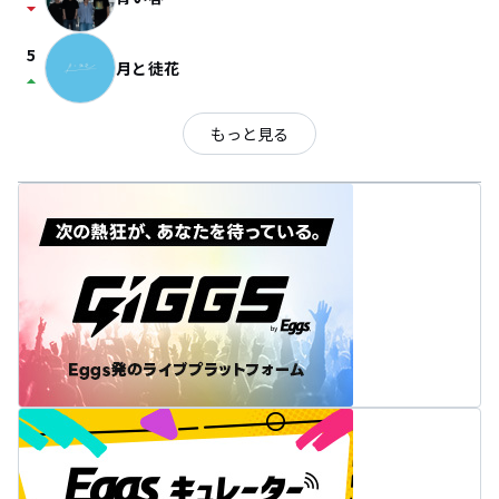
arrow_drop_down
5
月と徒花
arrow_drop_up
もっと見る