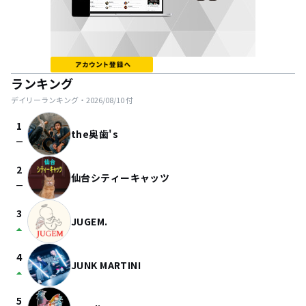
ランキング
デイリーランキング・
2026/08/10
付
1
the奥歯's
check_indeterminate_small
2
仙台シティーキャッツ
check_indeterminate_small
3
JUGEM.
arrow_drop_up
4
JUNK MARTINI
arrow_drop_up
5