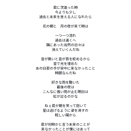
君に次逢った時

今よりも少し

過去と未来を思える人になれたら

花の朝と　月の夜が来て時は

一つ一つ流れ

過去は遠くへ

隣にあった当然の日々は

消えていくんだね

音が無いと音が首を絞めるから

音で光を埋めた

あの日君の手が背中に来なかったこと

時間なんだね

好きな雨を聴いた

最後の夜は

こんなに強い雨が止む明日は

虹が出るのかな

ねぇ君が朝を笑って抱いて

星は逃げるように姿を消すの

眩しい陽から

君が何時かと言う未来のことが

来なかったことが僕にはあって
