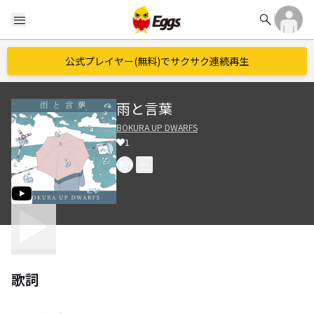
search
menu
公式プレイヤー(無料)でサクサク連続再生
雨と言葉
BOKURA UP DWARFS
1
歌詞