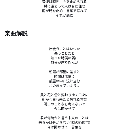
音楽は時間　今を止められる

時に逆らって人は音に住む

雨が時を止め　言葉で忘れて

それが恋だ
楽曲解説
出会うことはいつか

失うことだと

知った時僕の隣に

恐怖が座り込んだ

朝陽が部屋に差すと

時間は無情に

部屋の中に流れ込む

このままでいようよ

風と花と雪と変わりゆく日々に

朝が今日も来たと忘れる言葉

明日のことなら考えないで

今は聴かせて

君が何時かと言う未来のことは

来るかは分からない”時の恐怖”で

今は聞かせて　言葉を
