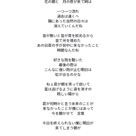
花の朝と　月の夜が来て時は

一つ一つ流れ

過去は遠くへ

隣にあった当然の日々は

消えていくんだね

音が無いと音が首を絞めるから

音で光を埋めた

あの日君の手が背中に来なかったこと

時間なんだね

好きな雨を聴いた

最後の夜は

こんなに強い雨が止む明日は

虹が出るのかな

ねぇ君が朝を笑って抱いて

星は逃げるように姿を消すの

眩しい陽から

君が何時かと言う未来のことが

来なかったことが僕にはあって

今を聞かせて　言葉

今日を終えられない僕に明日が

来てしまう朝が
