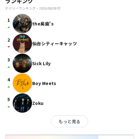
ランキング
デイリーランキング・
2026/08/08
付
1
the奥歯's
arrow_drop_up
2
仙台シティーキャッツ
arrow_drop_down
3
Sick Lily
arrow_drop_up
4
Boy Meets
arrow_drop_up
5
Zoku
arrow_drop_up
もっと見る