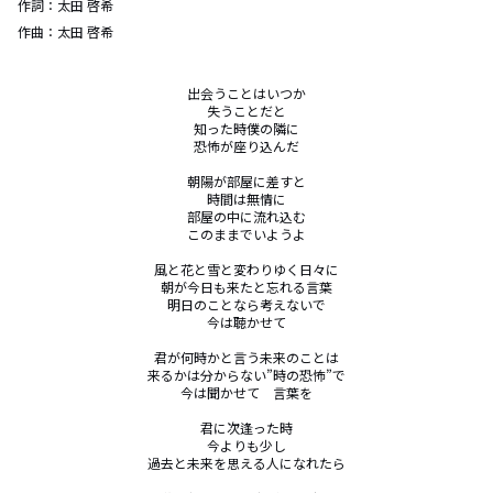
作詞：
太田 啓希
作曲：
太田 啓希
出会うことはいつか

失うことだと

知った時僕の隣に

恐怖が座り込んだ

朝陽が部屋に差すと

時間は無情に

部屋の中に流れ込む

このままでいようよ

風と花と雪と変わりゆく日々に

朝が今日も来たと忘れる言葉

明日のことなら考えないで

今は聴かせて

君が何時かと言う未来のことは

来るかは分からない”時の恐怖”で

今は聞かせて　言葉を

君に次逢った時

今よりも少し

過去と未来を思える人になれたら
