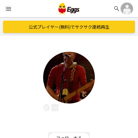
search
menu
公式プレイヤー(無料)でサクサク連続再生
bon3255
EggsID：
bon3255
1
フォロワー