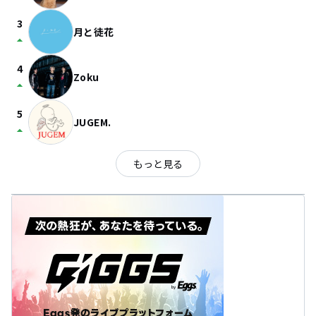
3
月と徒花
arrow_drop_up
4
Zoku
arrow_drop_up
5
JUGEM.
arrow_drop_up
もっと見る