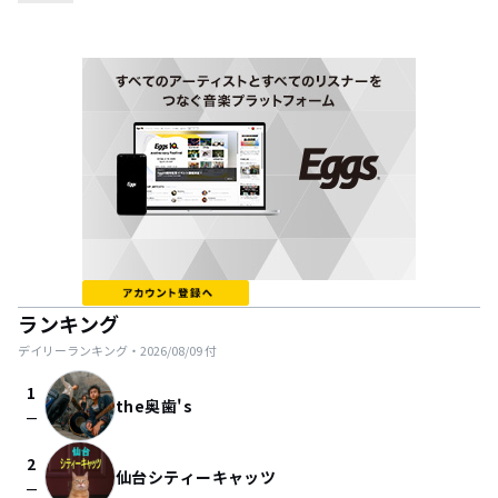
ランキング
デイリーランキング・
2026/08/09
付
1
the奥歯's
check_indeterminate_small
2
仙台シティーキャッツ
check_indeterminate_small