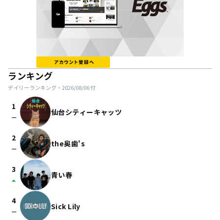
ランキング
デイリーランキング・
2026/08/06
付
1
仙台シティーキャッツ
check_indeterminate_small
2
the奥歯's
check_indeterminate_small
3
青い春
arrow_drop_up
4
Sick Lily
check_indeterminate_small