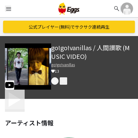
search
menu
公式プレイヤー(無料)でサクサク連続再生
go!go!vanillas / 人間讃歌 (M
USIC VIDEO)
go!go!vanillas
13
アーティスト情報