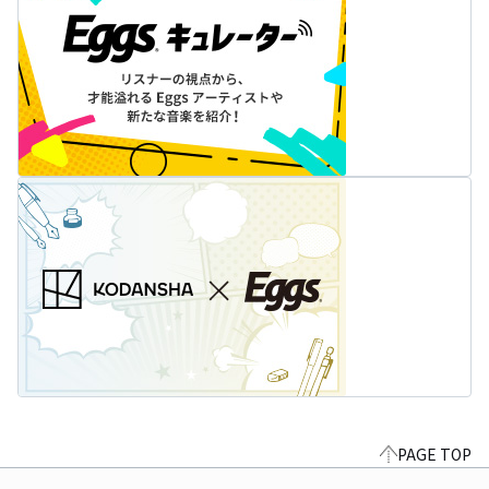
PAGE TOP