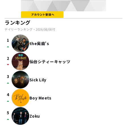
ランキング
デイリーランキング・
2026/08/08
付
1
the奥歯's
arrow_drop_up
2
仙台シティーキャッツ
arrow_drop_down
3
Sick Lily
arrow_drop_up
4
Boy Meets
arrow_drop_up
5
Zoku
arrow_drop_up