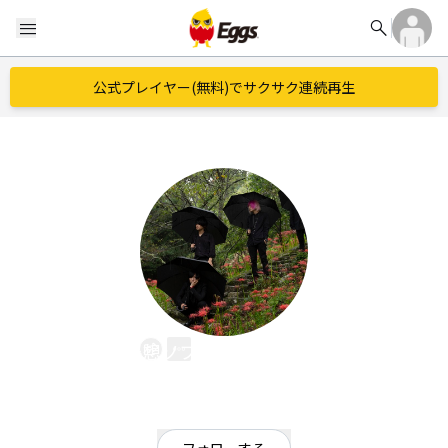
search
menu
公式プレイヤー(無料)でサクサク連続再生
暴想ソプラノバイエルン
EggsID：
bousousopuranobayern
68
フォロワー