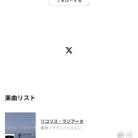
フォローする
大阪府
オルタナティブ
/
ギターロック
/
センチメンタルエモーショナルロック
OFFICIAL WEBSITE
【暴想ソプラノバイエルン】
関西を拠点に全国的に活動中の
センチメンタルエモーショナルロックバンド
L→R
藤井 稜 (ギターボーカル・作詞／作曲・デザイン)
内藤 ジーコ (ギター・コーラス)
楽曲リスト
堀 友祐 (ベース)
安井 隆士 (ドラム・編曲)
リコリス・ラジアータ
暴想ソプラノバイエルン