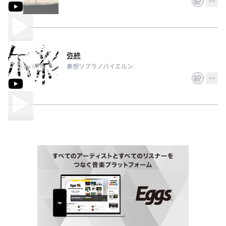
弥終
暴想ソプラノバイエルン