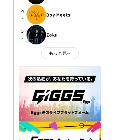
4
Boy Meets
arrow_drop_up
5
Zoku
arrow_drop_up
もっと見る