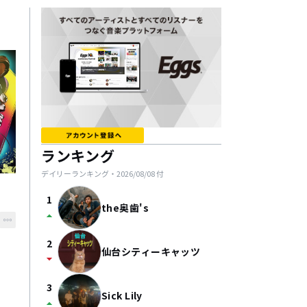
ランキング
デイリーランキング・
2026/08/08
付
1
the奥歯's
arrow_drop_up
2
仙台シティーキャッツ
arrow_drop_down
3
Sick Lily
arrow_drop_up