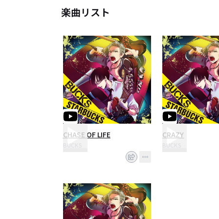
楽曲リスト
CHASE OF LIFE
CRAZY
BUCKS
BUCKS