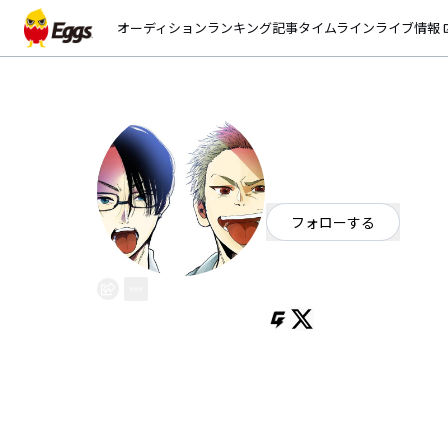
オーディション
ランキング
記事
タイムライン
ライブ情報
open_
BUCKS
EggsID：
bucks_official
14
フォロワー
フォローする
ギターロック
/
ミクスチャー
塩田康平@0331kouhei、山口賢