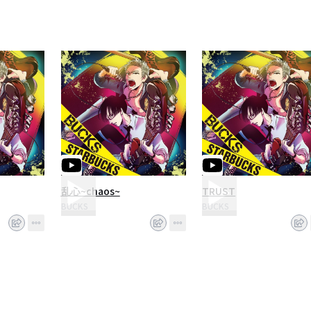
乱心~chaos~
TRUST
BUCKS
BUCKS