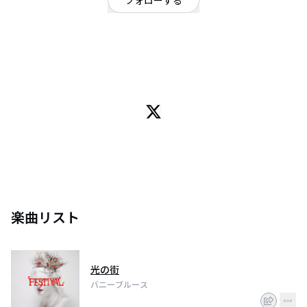
フォローする
大阪府
ポップ
/
ギターロック
OFFICIAL WEBSITE
大阪を拠点とし、凡百な日常から時代の最先端へロックンロールサウンドを
鳴らし続ける4人組。
Break on through to the other side !!
楽曲リスト
光の街
バニーブルース