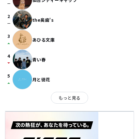
仙台シティーキャッツ
check_indeterminate_small
2
the奥歯's
check_indeterminate_small
3
あひる文庫
arrow_drop_up
4
青い春
arrow_drop_down
5
月と徒花
arrow_drop_up
もっと見る