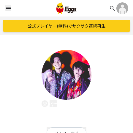
search
menu
公式プレイヤー(無料)でサクサク連続再生
バニーブルース
EggsID：
bunny_blues
105
フォロワー