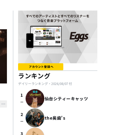
ランキング
デイリーランキング・
2026/08/07
付
1
仙台シティーキャッツ
check_indeterminate_small
2
the奥歯's
check_indeterminate_small
3