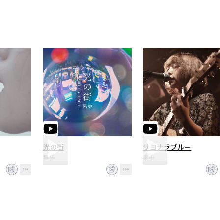
光の街
サヨナラブルー
果歩
果歩