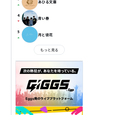
あひる文庫
arrow_drop_up
4
青い春
arrow_drop_down
5
月と徒花
arrow_drop_up
もっと見る