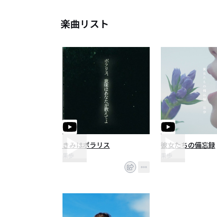
楽曲リスト
きみはポラリス
彼女たちの備忘録
果歩
果歩