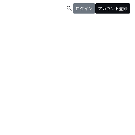
search
ログイン
アカウント登録
⇒caho.pon@gmail.com