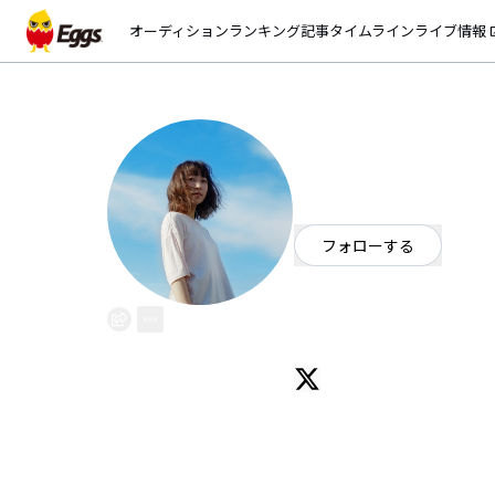
オーディション
ランキング
記事
タイムライン
ライブ情報
open_
果歩
EggsID：
caaaho_pon13
640
フォロワー
フォローする
新潟県
シンガーソングライター
OFFICIAL WEBSITE
歌をうたっています、猫が好きです/ https