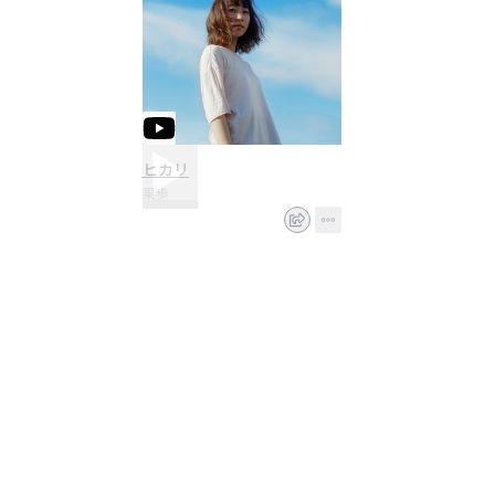
ヒカリ
果歩