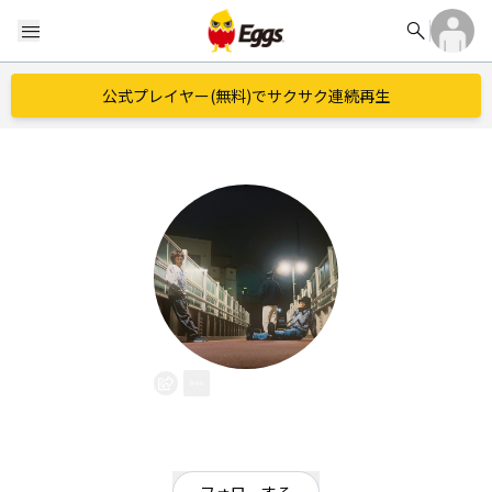
search
menu
公式プレイヤー(無料)でサクサク連続再生
CEyes
EggsID：
ceyes
4
フォロワー