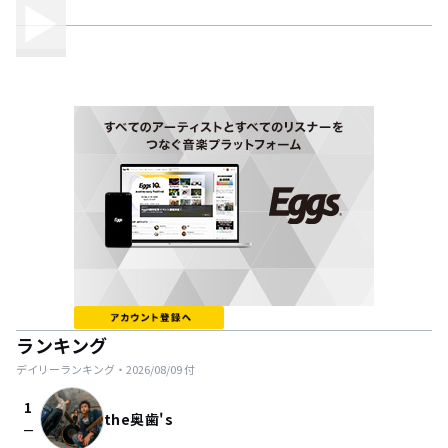
ランキング
デイリーランキング・
2026/08/09
付
1
the奥歯's
check_indeterminate_small