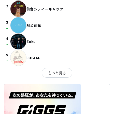
2
仙台シティーキャッツ
check_indeterminate_small
3
月と徒花
arrow_drop_up
4
Zoku
arrow_drop_up
5
JUGEM.
arrow_drop_up
もっと見る