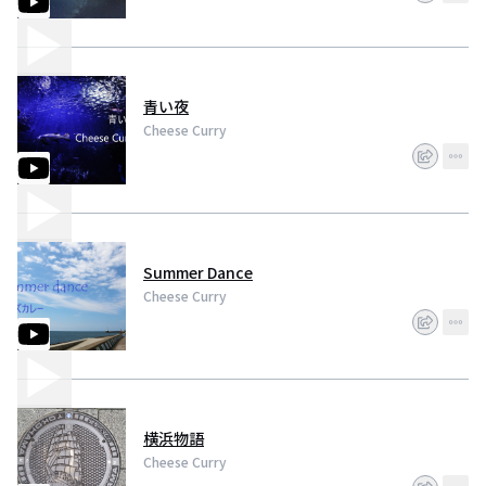
青い夜
Cheese Curry
Summer Dance
Cheese Curry
横浜物語
Cheese Curry