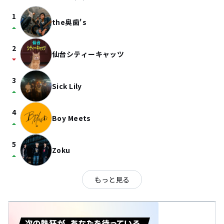
1
the奥歯's
arrow_drop_up
2
仙台シティーキャッツ
arrow_drop_down
3
Sick Lily
arrow_drop_up
4
Boy Meets
arrow_drop_up
5
Zoku
arrow_drop_up
もっと見る