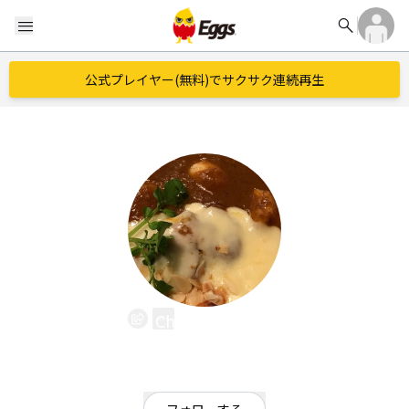
search
menu
公式プレイヤー(無料)でサクサク連続再生
Cheese Curry
EggsID：
cheesecurry
1
フォロワー