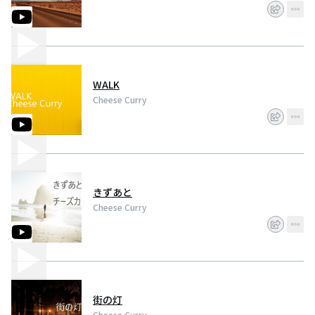
WALK
Cheese Curry
きずあと
Cheese Curry
街の灯
Cheese Curry