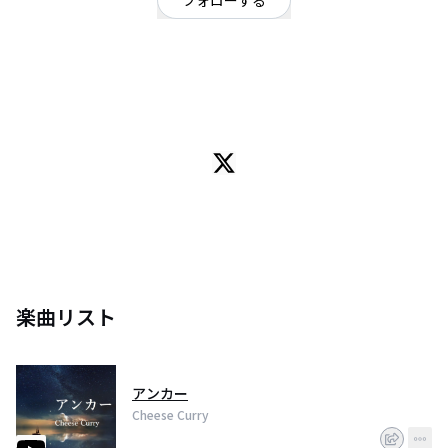
フォローする
東京都
ロック
/
ポップ
OFFICIAL WEBSITE
同級生音楽ユニット「チーズカレー」です。​
​横浜で育ち、今は東京で活動しています。
オリジナル曲を随時YouTubeにアップしてます。カバーして頂ける方はぜひ
ご一報ください！
Official Site: https://cheesecurry2019.wixsite.com/cheesecurry
YouTube Channel:
https://www.youtube.com/channel/UCW_itbrZmn0XLKSvz46aYOw
Twitter: https://twitter.com/CheeseCurry2019
楽曲リスト
アンカー
Cheese Curry