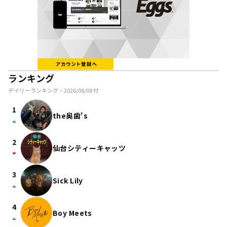
ランキング
デイリーランキング・
2026/08/08
付
1
the奥歯's
arrow_drop_up
2
仙台シティーキャッツ
arrow_drop_down
3
Sick Lily
arrow_drop_up
4
Boy Meets
arrow_drop_up