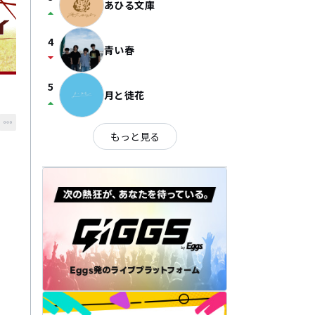
あひる文庫
arrow_drop_up
4
青い春
arrow_drop_down
5
月と徒花
arrow_drop_up
もっと見る