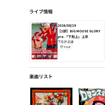
ライブ情報
2026/08/29
【2部】BIG MOUSE GLORY
pre.「下剋上」上京
下北沢 近道
location_on
下北沢
楽曲リスト