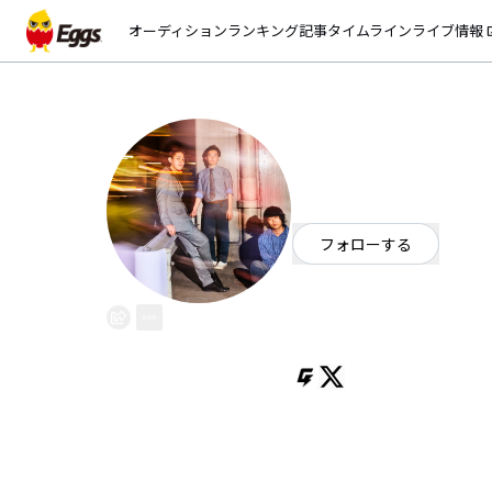
オーディション
ランキング
記事
タイムライン
ライブ情報
open_
チロ
EggsID：
chirotoeisei
150
フォロワー
フォローする
東京都
ロック
/
ポップ
OFFICIAL WEBSITE
早稲田発 ノスタルジックパンク