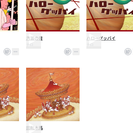
汽笛の音
ハローグッバイ
チロ
チロ
回転木馬