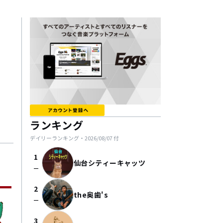
ランキング
デイリーランキング・
2026/08/07
付
1
仙台シティーキャッツ
check_indeterminate_small
2
the奥歯's
check_indeterminate_small
3