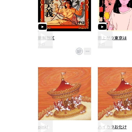
新解放区
雨上がり東京は
チロ
チロ
pink!
ハイカラお化け