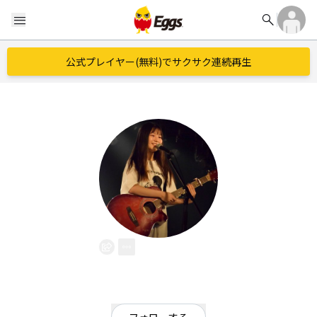
search
menu
公式プレイヤー(無料)でサクサク連続再生
ちな
EggsID：
cinana_oto
4
フォロワー