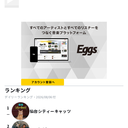
ランキング
デイリーランキング・
2026/08/06
付
1
仙台シティーキャッツ
check_indeterminate_small
2