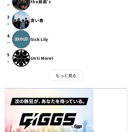
the奥歯's
check_indeterminate_small
3
青い春
arrow_drop_up
4
Sick Lily
check_indeterminate_small
5
Unti Morel
arrow_drop_up
もっと見る