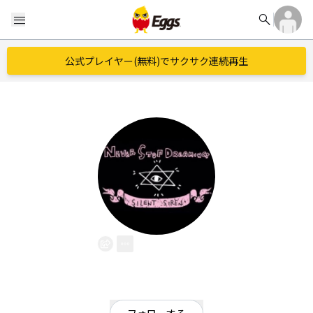
search
menu
公式プレイヤー(無料)でサクサク連続再生
clover
EggsID：
clover33
12
フォロワー