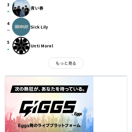
3
青い春
arrow_drop_up
4
Sick Lily
check_indeterminate_small
5
Unti Morel
arrow_drop_up
もっと見る