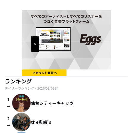
ランキング
デイリーランキング・
2026/08/06
付
1
仙台シティーキャッツ
check_indeterminate_small
2
the奥歯's
check_indeterminate_small