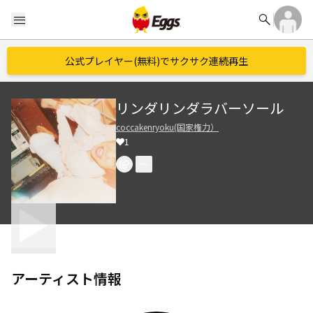
search
menu
公式プレイヤー(無料)でサクサク連続再生
リンダリンダラバーソール
coccakenryoku(国家権力）
1
アーティスト情報