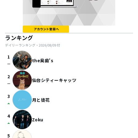
ランキング
デイリーランキング・
2026/08/09
付
1
the奥歯's
check_indeterminate_small
2
仙台シティーキャッツ
check_indeterminate_small
3
月と徒花
arrow_drop_up
4
Zoku
arrow_drop_up
5