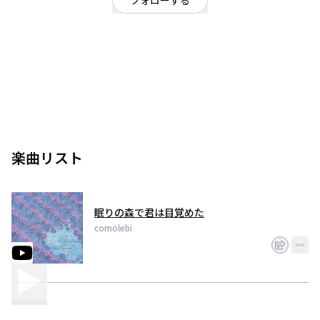
フォローする
『何処か混沌としていながらも柔らかい光』Vo&Gt カンノトシアキ
(@comolebi_toshi)、Ba 小森ゆっけ(@emo_4949)、Dr 赤澤潤
(@JUN_Bass0623)、staff(@tsgm1009)。***眠りの森で君は目覚めた
MV→https://t.co/Qx32dh0UQ4
楽曲リスト
眠りの森で君は目覚めた
comolebi