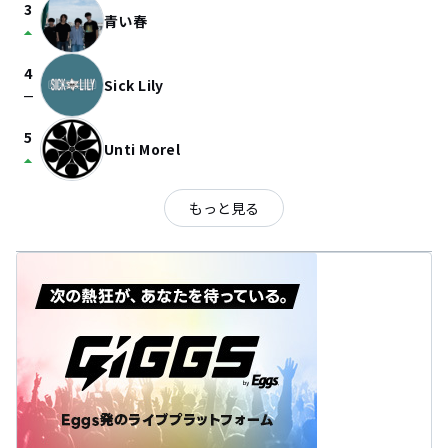
3
青い春
arrow_drop_up
4
Sick Lily
check_indeterminate_small
5
Unti Morel
arrow_drop_up
もっと見る