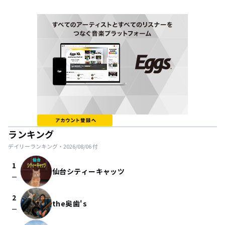
ランキング
デイリーランキング・
2026/08/06
付
1
仙台シティーキャッツ
check_indeterminate_small
2
the奥歯's
check_indeterminate_small