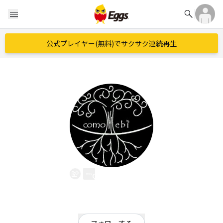
search
menu
公式プレイヤー(無料)でサクサク連続再生
comolebi
EggsID：
comolebi1009
19
フォロワー