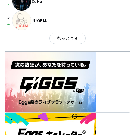
Zoku
arrow_drop_up
5
JUGEM.
arrow_drop_up
もっと見る