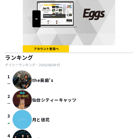
ランキング
デイリーランキング・
2026/08/09
付
1
the奥歯's
check_indeterminate_small
2
仙台シティーキャッツ
check_indeterminate_small
3
月と徒花
arrow_drop_up
4