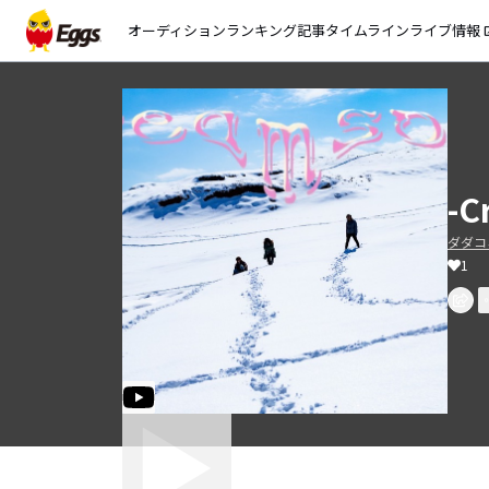
オーディション
ランキング
記事
タイムライン
ライブ情報
open_
-C
ダダコ
1