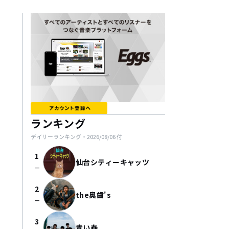
ランキング
デイリーランキング・
2026/08/06
付
1
仙台シティーキャッツ
check_indeterminate_small
2
the奥歯's
check_indeterminate_small
3
青い春