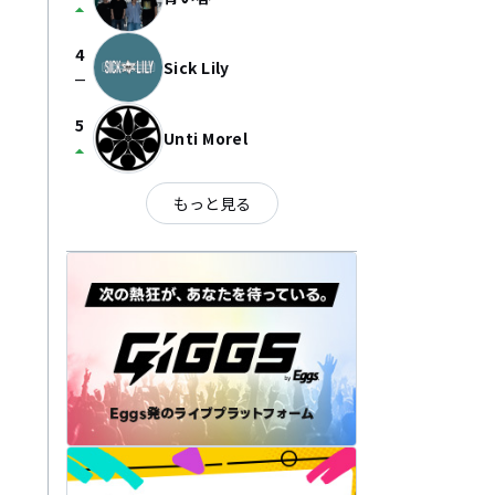
arrow_drop_up
4
Sick Lily
check_indeterminate_small
5
Unti Morel
arrow_drop_up
もっと見る