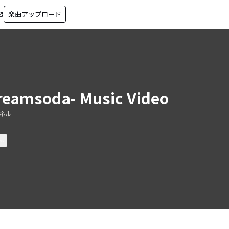
楽曲アップロード
in_new
reamsoda- Music Video
ネル