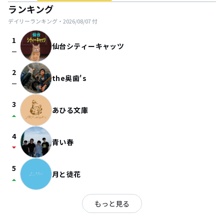
ランキング
デイリーランキング・
2026/08/07
付
1
仙台シティーキャッツ
check_indeterminate_small
2
the奥歯's
check_indeterminate_small
3
あひる文庫
arrow_drop_up
4
青い春
arrow_drop_down
5
月と徒花
arrow_drop_up
もっと見る