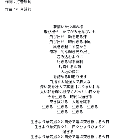
作詞：
打音韻句
作曲：
打音韻句
夢描いた少年の様　

飛び出せ　たてがみをなびかせ

飛び出せ　額を走る汗　

飛び出せ　時代きる神風

風巻き起こす空から

奇跡　的な輝き光り出し

包み込むように

尽きる得る冥利

片寄せる距離

大地の様に

を詰める即走り出す

目指す太陽強大で膨大な

深い愛を壮大で高邁【こうまい】な

太い幹を輝く根深くぶっとい日々を

今を生きる　時代は過ぎる

突き抜ける　大地を蹴る

生きる　生きる　生きる　生きる

生きる　生きる

生きよう意気揚々と自分で選ぶ突き抜ける今日

生きよう意気揚々と　日々ひょうひょうと

過ぎる　

生きよう意気揚々と自分で選ぶ突き抜ける今日
