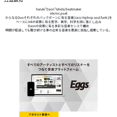
haruki”Daon”Ishida/beatmaker

ink/mc.poet

からなるDuoそれぞれのバックボーンに有る音楽(Jazz.hiphop.soul.funk.)を
ベースにInkの背景に有る哲学、美学、科学を詩に落とし込み

Daonの背景に有る多彩な音楽センスで纏め

時間が経過しても聴き続ける事の出来る音楽を愚直に目指し提案している。