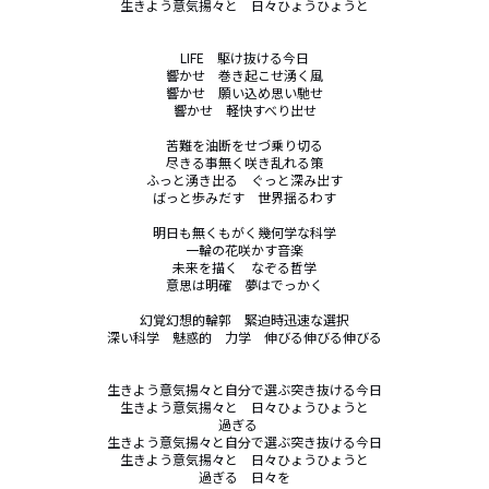
生きよう意気揚々と　日々ひょうひょうと

LIFE　駆け抜ける今日

響かせ　巻き起こせ湧く風

響かせ　願い込め思い馳せ

響かせ　軽快すべり出せ

苦難を油断をせづ乗り切る

尽きる事無く咲き乱れる策

ふっと湧き出る　ぐっと深み出す

ばっと歩みだす　世界揺るわす

明日も無くもがく幾何学な科学

一輪の花咲かす音楽

未来を描く　なぞる哲学

意思は明確　夢はでっかく

幻覚幻想的輪郭　緊迫時迅速な選択

深い科学　魅惑的　力学　伸びる伸びる伸びる

生きよう意気揚々と自分で選ぶ突き抜ける今日

生きよう意気揚々と　日々ひょうひょうと

過ぎる　

生きよう意気揚々と自分で選ぶ突き抜ける今日

生きよう意気揚々と　日々ひょうひょうと

過ぎる　日々を