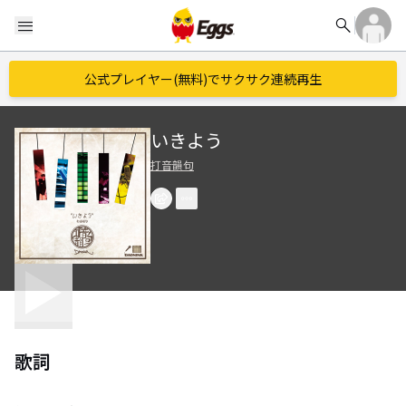
search
menu
公式プレイヤー(無料)でサクサク連続再生
いきよう
打音韻句
歌詞