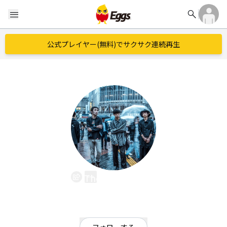
search
menu
公式プレイヤー(無料)でサクサク連続再生
The die is cast
EggsID：
die_cast04
9
フォロワー