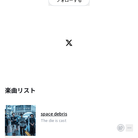
フォローする
東京都
ギターロック
/
オルタナティブ
8/3上野音横丁のライブで始動。
都内を中心に活動するギターロックバンド
Vo&Gt 森山風太
Gt 末原雄大
Ba 伊藤雄大
いつかこの声があなたに届くように。
楽曲リスト
space debris
The die is cast