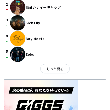
2
仙台シティーキャッツ
arrow_drop_down
3
Sick Lily
arrow_drop_up
4
Boy Meets
arrow_drop_up
5
Zoku
arrow_drop_up
もっと見る