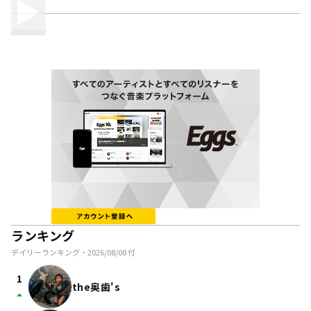
ランキング
デイリーランキング・
2026/08/08
付
1
the奥歯's
arrow_drop_up