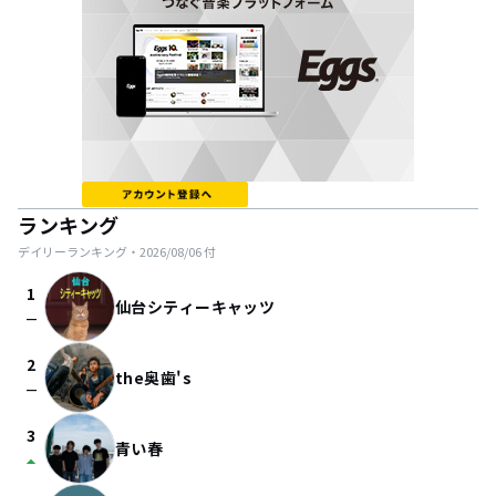
ランキング
デイリーランキング・
2026/08/06
付
1
仙台シティーキャッツ
check_indeterminate_small
2
the奥歯's
check_indeterminate_small
3
青い春
arrow_drop_up