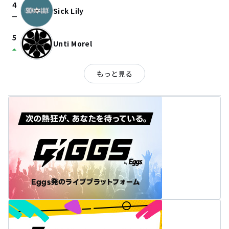
4
Sick Lily
check_indeterminate_small
5
Unti Morel
arrow_drop_up
もっと見る