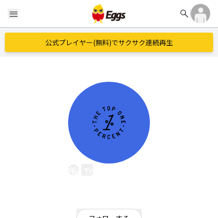
search
menu
公式プレイヤー(無料)でサクサク連続再生
The Top One Percent
EggsID：
djchew420
0
フォロワー