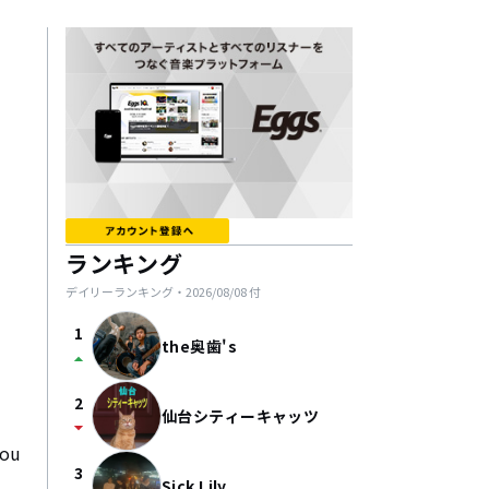
ランキング
デイリーランキング・
2026/08/08
付
1
the奥歯's
arrow_drop_up
2
仙台シティーキャッツ
arrow_drop_down
ou
3
Sick Lily