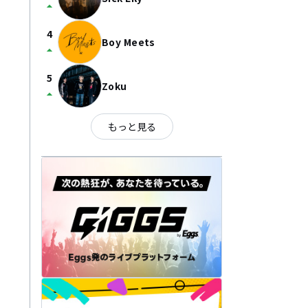
arrow_drop_up
4
Boy Meets
arrow_drop_up
5
Zoku
arrow_drop_up
もっと見る