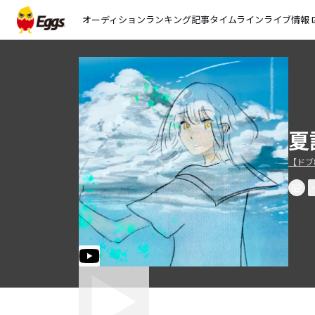
オーディション
ランキング
記事
タイムライン
ライブ情報
open_
夏
【ドブ