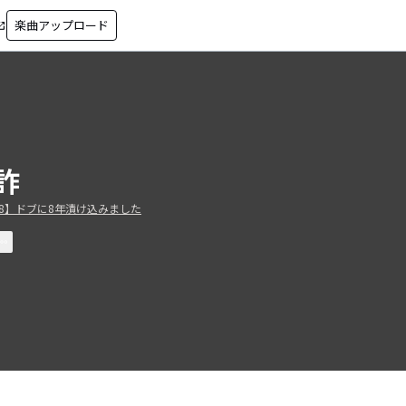
楽曲アップロード
in_new
詐
8】ドブに8年漬け込みました