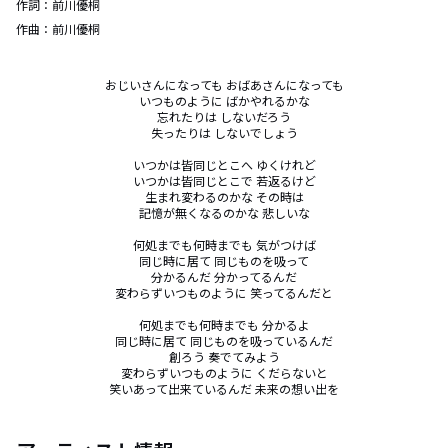
作詞：
前川優桐
作曲：
前川優桐
おじいさんになっても おばあさんになっても

いつものように ばかやれるかな

忘れたりは しないだろう

失ったりは しないでしょう

いつかは皆同じとこへ ゆくけれど

いつかは皆同じとこで 若返るけど

生まれ変わるのかな その時は

記憶が無くなるのかな 悲しいな

何処までも何時までも 気がつけば

同じ時に居て 同じものを吸って

分かるんだ 分かってるんだ

変わらずいつものように 笑ってるんだと

何処までも何時までも 分かるよ

同じ時に居て 同じものを吸っているんだ

創ろう 奏でてみよう

変わらずいつものように くだらないと

笑いあって出来ているんだ 未来の想い出を