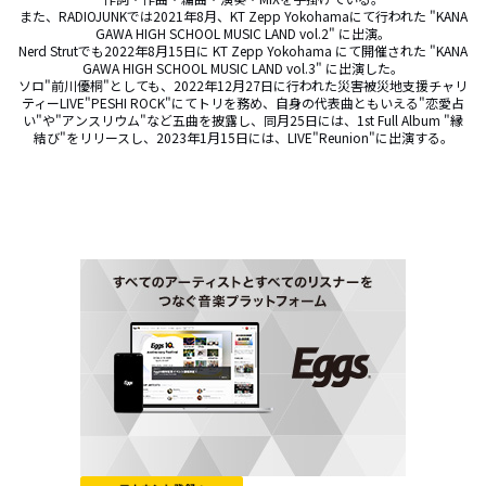
また、RADIOJUNKでは2021年8月、KT Zepp Yokohamaにて行われた "KANA
GAWA HIGH SCHOOL MUSIC LAND vol.2" に出演。

Nerd Strutでも2022年8月15日に KT Zepp Yokohama にて開催された "KANA
GAWA HIGH SCHOOL MUSIC LAND vol.3" に出演した。

ソロ"前川優桐"としても、2022年12月27日に行われた災害被災地支援チャリ
ティーLIVE"PESHI ROCK"にてトリを務め、自身の代表曲ともいえる"恋愛占
い"や"アンスリウム"など五曲を披露し、同月25日には、1st Full Album "縁
結び"をリリースし、2023年1月15日には、LIVE"Reunion"に出演する。