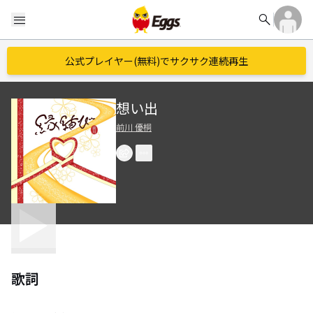
search
menu
公式プレイヤー(無料)でサクサク連続再生
想い出
前川 優桐
歌詞