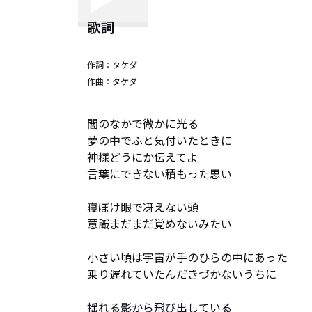
歌詞
作詞：
タケダ
作曲：
タケダ
闇のなかで微かに光る

夢の中でふと気付いたときに

神様どうにか伝えてよ

言葉にできない積もった思い 

寝ぼけ眼で冴えない頭

意識まだまだ覚めないみたい

小さい頃は宇宙が手のひらの中にあった

乗り遅れていたんだきづかないうちに

揺れる影から飛び出している
