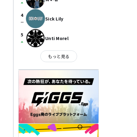
arrow_drop_up
4
Sick Lily
check_indeterminate_small
5
Unti Morel
arrow_drop_up
もっと見る