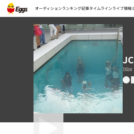
オーディション
ランキング
記事
タイムライン
ライブ情報
open_
JC
TKDer