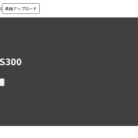
楽曲アップロード
in_new
S300