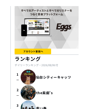
ランキング
デイリーランキング・
2026/08/06
付
1
仙台シティーキャッツ
check_indeterminate_small
2
the奥歯's
check_indeterminate_small
3
青い春