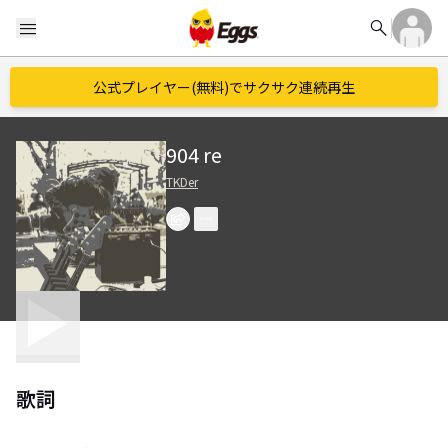
search
menu
公式プレイヤー(無料)でサクサク連続再生
904 re
TKDer
歌詞