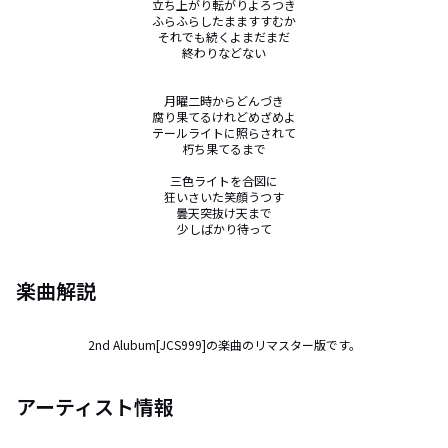
立ち上がり転がりよろつき

ふらふらしたまますすむか

それでも続くよまだまだ

終わりなどない

月曜二時からどんづき

腐り果てるけれどめざめよ

テールライトに照らされて

朽ち果てるまで

三色ライトを合図に

狂いさいた笑顔うつす

曇天突抜け天まで

少しばかり待って
楽曲解説
2nd Alubum[JCS999]の楽曲のリマスター版です。
アーティスト情報