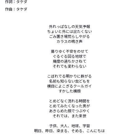
作詞：
タケダ
作曲：
タケダ
外れっぱなしの天気予報

ちょいと外には出たくない

ごみ置き場荒らしやがる

カラスの鳴き声

募りゆく不安をのせて

ぐるぐる回る地球で

幾度の過ちかさねて

それでも変わらない

こぼれでる明かりに群がる

名前も知らない虫どもを

横目によこぎるクールガイ

すかした横顔

とめどなく流れる時間を

とめてみたくなった男が

あきらめた顔でつぶやく

それでは、また来世

子供、大人、地球、宇宙

明日、昨日、染まる、そめる、こんにちは
