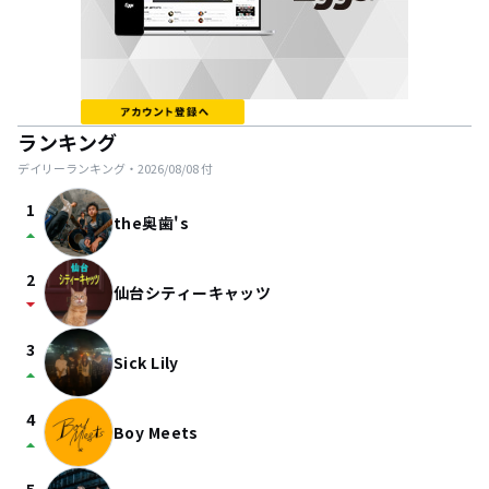
ランキング
デイリーランキング・
2026/08/08
付
1
the奥歯's
arrow_drop_up
2
仙台シティーキャッツ
arrow_drop_down
3
Sick Lily
arrow_drop_up
4
Boy Meets
arrow_drop_up