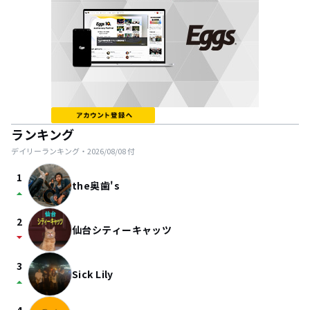
ランキング
デイリーランキング・
2026/08/08
付
1
the奥歯's
arrow_drop_up
2
仙台シティーキャッツ
arrow_drop_down
3
Sick Lily
arrow_drop_up