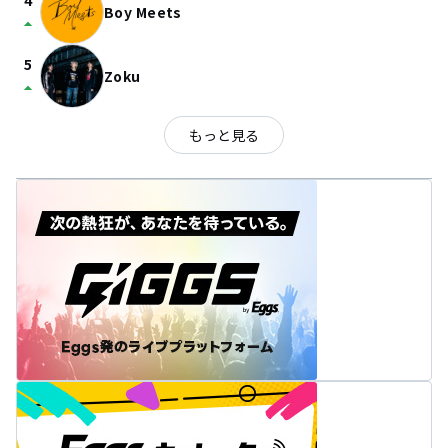
4
Boy Meets
arrow_drop_up
5
Zoku
arrow_drop_up
もっと見る