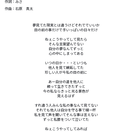
作詞：
みさ
作曲：
石原 真太
夢見てた現実とは違うけどそれででいいか

目の前の事だけで手いっぱいの日々だけ

ねぇこうやってして見たら

そんな言葉望んでない

自分の夢なんてずっと

心の中にしまってある

いつの日か・・・といつも

他人を見て嫉妬してた

珍しい人が今私の目の前に

あー自分の道を他人に

頼って生きてきたずっと

今の私ならきっと光る景色が

見えるはず

すれ違う人みんな私の事なんて見てない

それでも他人は自分を守る事で精一杯

私を見て声を聞いてそんな事は言えない

ずっと私膝をついて泣いてた

ねぇこうやってしてみれば
