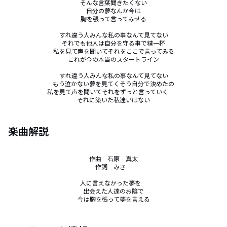
そんな言葉聞きたくない

自分の夢なんか今は

胸を張って言ってみせる

すれ違う人みんな私の事なんて見てない

それでも他人は自分を守る事で精一杯

私を見て声を聞いてそれをここで言ってみる

これが今の本当のスタートライン

すれ違う人みんな私の事なんて見てない

もう泣かない夢を見てくそう自分で決めたの

私を見て声を聞いてそれをずっと言っていく　　

それに築いた私迷いはない
楽曲解説
作曲　石原　真太

作詞　みさ　

人に言えなかった夢を　

出会えた人達のお陰で

今は胸を張って夢を言える