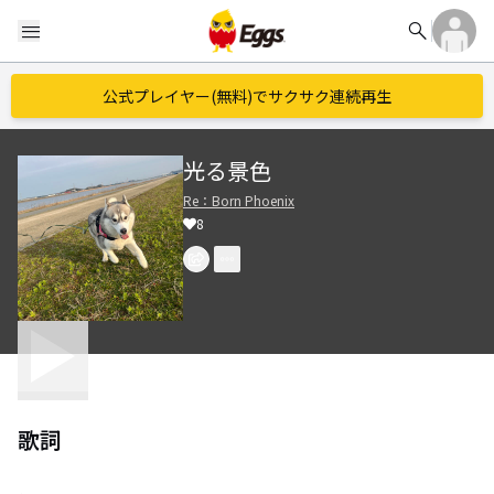
search
menu
公式プレイヤー(無料)でサクサク連続再生
光る景色
Re：Born Phoenix
8
歌詞