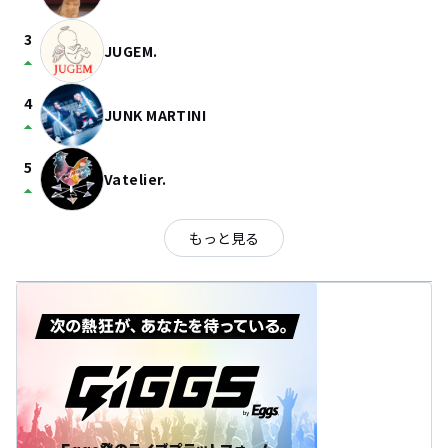
3
JUGEM.
arrow_drop_up
4
JUNK MARTINI
arrow_drop_up
5
Vatelier.
arrow_drop_up
もっと見る