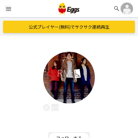
search
menu
公式プレイヤー(無料)でサクサク連続再生
i_love_drum
EggsID：
drums
1
フォロワー