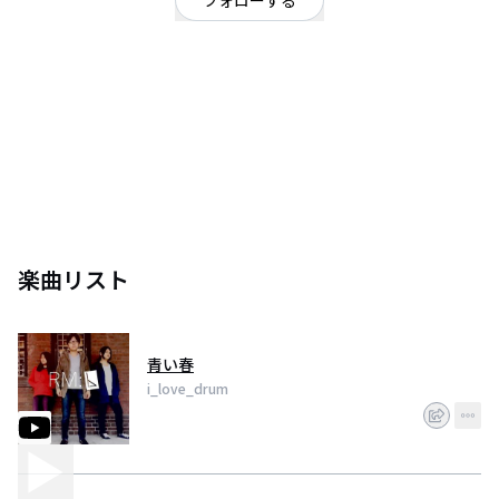
フォローする
東京都
ロック
/
ポップ
ボーカルギター ベース ドラム の3ピースバンドやってます！
楽曲リスト
青い春
i_love_drum