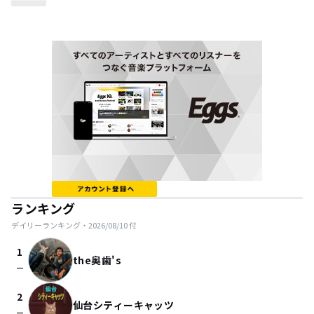
ランキング
デイリーランキング・
2026/08/10
付
1
the奥歯's
check_indeterminate_small
2
仙台シティーキャッツ
check_indeterminate_small