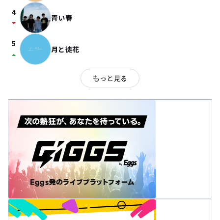
4
青い春
arrow_drop_down
5
月と徒花
arrow_drop_up
もっと見る