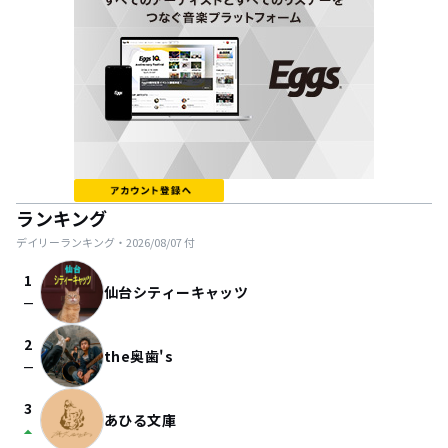
ランキング
デイリーランキング・
2026/08/07
付
1
仙台シティーキャッツ
check_indeterminate_small
2
the奥歯's
check_indeterminate_small
3
あひる文庫
arrow_drop_up