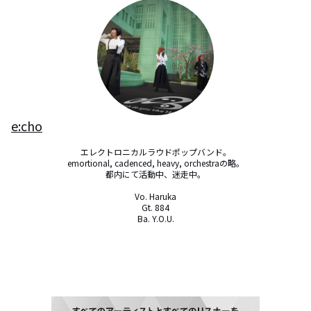
e:cho
エレクトロニカルラウドポップバンド。

emortional, cadenced, heavy, orchestraの略。

都内にて活動中、迷走中。

Vo. Haruka

Gt. 884

Ba. Y.O.U.