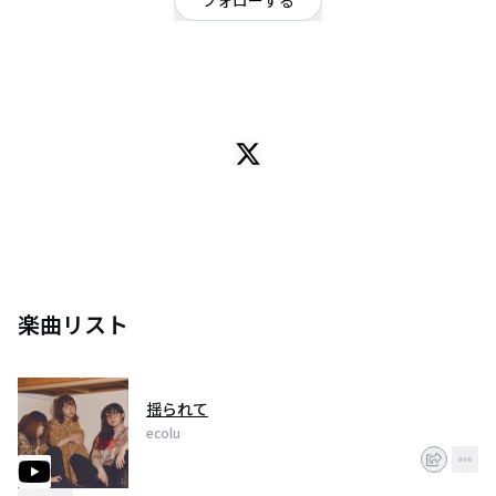
フォローする
沖縄県
オルタナティブ
/
ロック
/
シューゲイザー
ecolu(エコル)沖縄県で活動中のスリーピースネオロックバンド2017年4月に
結成。Vo.Gtはなしろるい(@8746_61) Bass桜こ(@helloNEWWALL)Dr.りみケ
ン☆(@VVDr3MX1ByBy8ND)
楽曲リスト
揺られて
ecolu