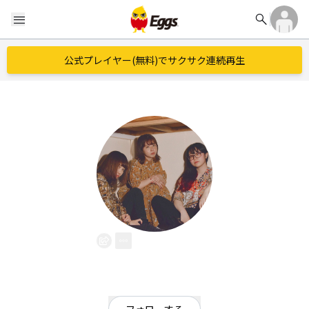
search
menu
公式プレイヤー(無料)でサクサク連続再生
ecolu
EggsID：
ecolu_Official
29
フォロワー