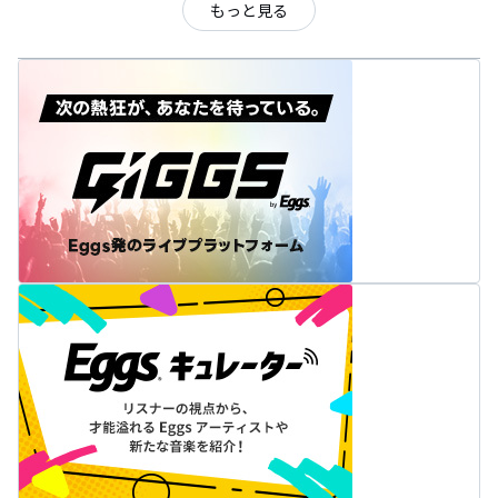
もっと見る