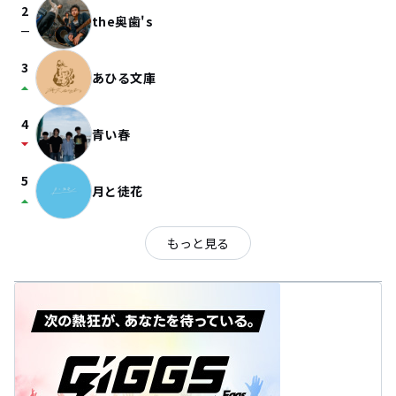
2
the奥歯's
check_indeterminate_small
3
あひる文庫
arrow_drop_up
4
青い春
arrow_drop_down
5
月と徒花
arrow_drop_up
もっと見る