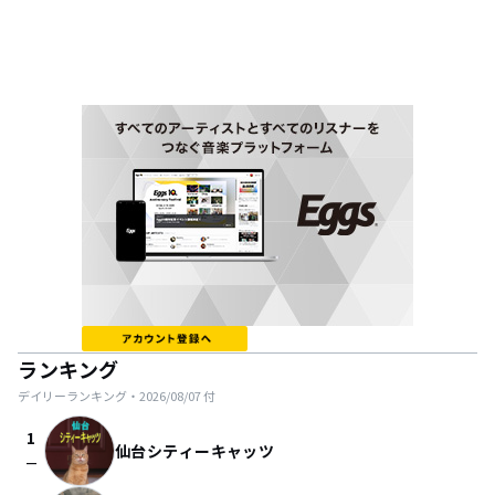
ランキング
デイリーランキング・
2026/08/07
付
1
仙台シティーキャッツ
check_indeterminate_small