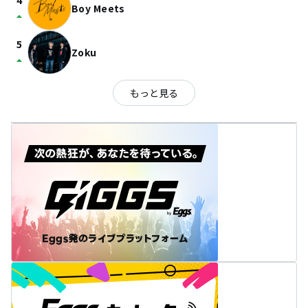
4
Boy Meets
arrow_drop_up
5
Zoku
arrow_drop_up
もっと見る