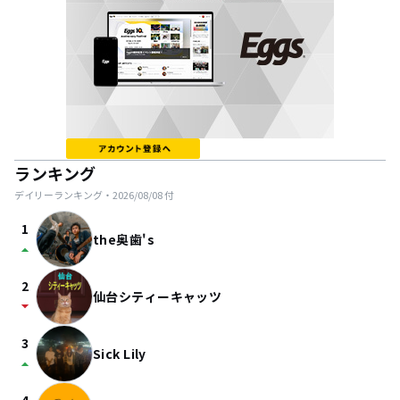
ランキング
デイリーランキング・
2026/08/08
付
1
the奥歯's
arrow_drop_up
2
仙台シティーキャッツ
arrow_drop_down
3
Sick Lily
arrow_drop_up