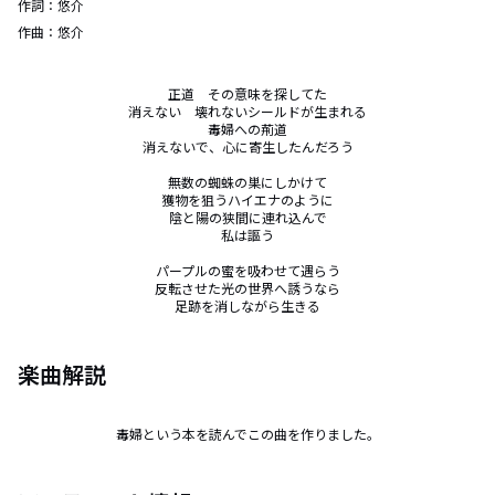
作詞：
悠介
作曲：
悠介
正道　その意味を探してた

消えない　壊れないシールドが生まれる

毒婦への荊道

消えないで、心に寄生したんだろう

無数の蜘蛛の巣にしかけて

獲物を狙うハイエナのように

陰と陽の狭間に連れ込んで

私は謳う

パープルの蜜を吸わせて遇らう

反転させた光の世界へ誘うなら

足跡を消しながら生きる
楽曲解説
毒婦という本を読んでこの曲を作りました。