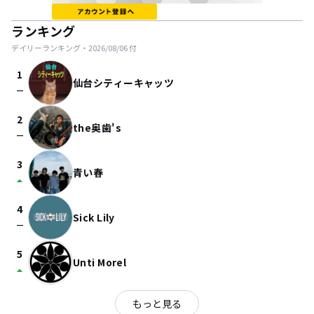
ランキング
デイリーランキング・
2026/08/06
付
1
仙台シティーキャッツ
check_indeterminate_small
2
the奥歯's
check_indeterminate_small
3
青い春
arrow_drop_up
4
Sick Lily
check_indeterminate_small
5
Unti Morel
arrow_drop_up
もっと見る