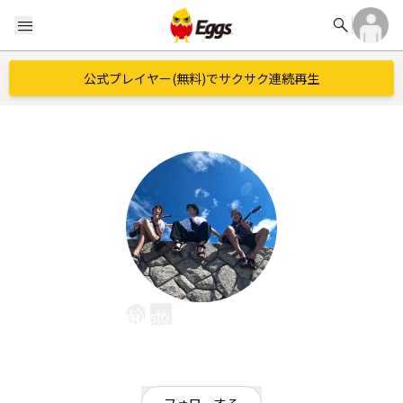
search
menu
公式プレイヤー(無料)でサクサク連続再生
Emulsion On Laboratory
EggsID：
emulsion_on_lab
9
フォロワー