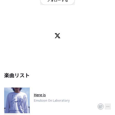
フォローする
大阪府
ロック
/
ギターロック
/
J-POP,J-ROCK
「揺らぐ感情を、今ここで」
大阪ギターロック Emulsion On Laboratory(エマルジョン オン ラボラトリー)
Gt.Vo アオキ Gt. パユむ Ba. タツ
※サポート・正規ドラム募集中※
ご連絡はTwitter DMまでお願いします。
楽曲リスト
Here is
Emulsion On Laboratory