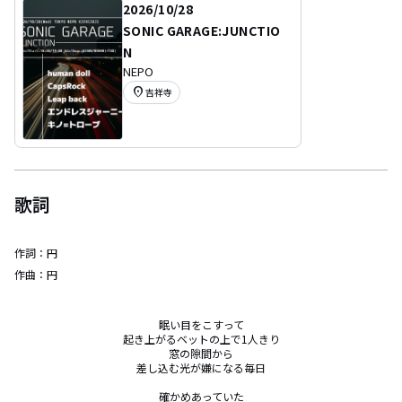
2026/10/28
SONIC GARAGE:JUNCTIO
N
NEPO
location_on
吉祥寺
歌詞
作詞：
円
作曲：
円
眠い目をこすって

起き上がるベットの上で1人きり

窓の隙間から

差し込む光が嫌になる毎日

確かめあっていた
