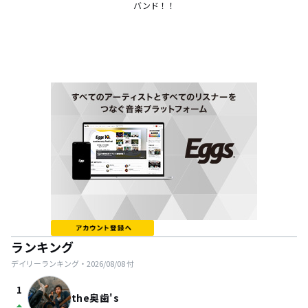
バンド！！
ランキング
デイリーランキング・
2026/08/08
付
1
the奥歯's
arrow_drop_up