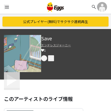
search
menu
公式プレイヤー(無料)でサクサク連続再生
Save
エンドレスジャーニー
1
このアーティストのライブ情報