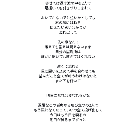
寄せては返す波の中を2人で

足掻いても引きづりこまれて

おいてかないでと泣いたとしても

君の顔にはねる

伝えたい思いばかりが

溢れ出して

先の事なんて

考えても答えは見えないまま

自分の居場所は

誰かに聞いても教えてはくれない

遠くに流れる

星に願いを込めて手を合わせても

望んだこと全てが叶うわけはないと

また下を俯いて

明日になれば変われるかな

退屈なこの街角から飛び立つの2人で

もう戻れなくたっていいの全て投げ出して

今日はもう目を瞑るの

朝日が昇るまでずっと