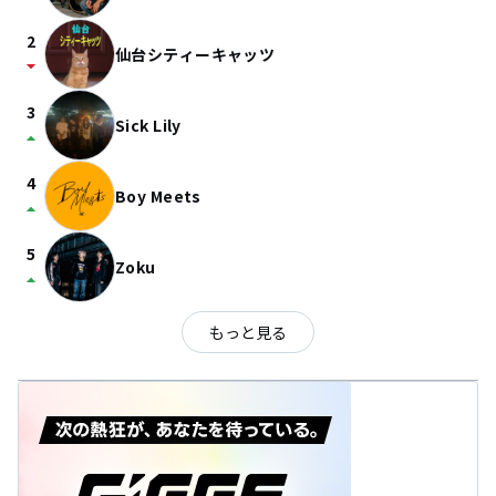
2
仙台シティーキャッツ
arrow_drop_down
3
Sick Lily
arrow_drop_up
4
Boy Meets
arrow_drop_up
5
Zoku
arrow_drop_up
もっと見る