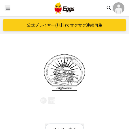
search
menu
公式プレイヤー(無料)でサクサク連続再生
enlightenment
EggsID：
enlightenment
0
フォロワー