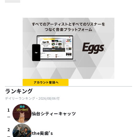
ランキング
デイリーランキング・
2026/08/06
付
1
仙台シティーキャッツ
check_indeterminate_small
2
the奥歯's
check_indeterminate_small