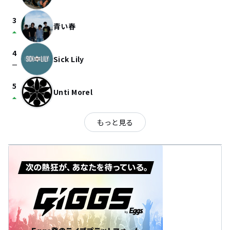
3
青い春
arrow_drop_up
4
Sick Lily
check_indeterminate_small
5
Unti Morel
arrow_drop_up
もっと見る