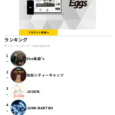
ランキング
デイリーランキング・
2026/08/10
付
1
the奥歯's
check_indeterminate_small
2
仙台シティーキャッツ
check_indeterminate_small
3
JUGEM.
arrow_drop_up
4
JUNK MARTINI
arrow_drop_up