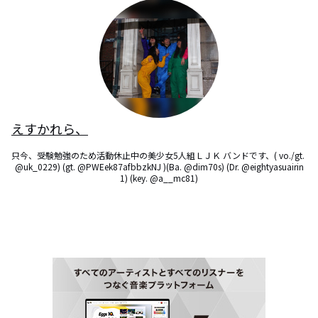
えすかれら、
只今、受験勉強のため活動休止中の美少女5人組ＬＪＫ バンドです、( vo./gt. 
@uk_0229) (gt. @PWEek87afbbzkNJ )(Ba. @dim70s) (Dr. @eightyasuairin
1) (key. @a__mc81)