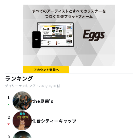
ランキング
デイリーランキング・
2026/08/08
付
1
the奥歯's
arrow_drop_up
2
仙台シティーキャッツ
arrow_drop_down
3