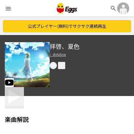
search
menu
公式プレイヤー(無料)でサクサク連続再生
拝啓、夏色
i_shAdow
楽曲解説