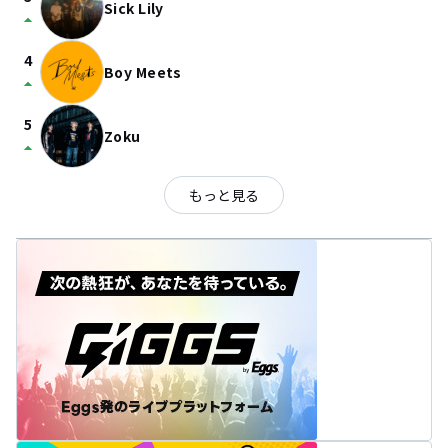
Sick Lily
arrow_drop_up
4
Boy Meets
arrow_drop_up
5
Zoku
arrow_drop_up
もっと見る