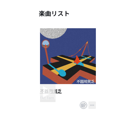
楽曲リスト
不器用貧乏
fAt Fam