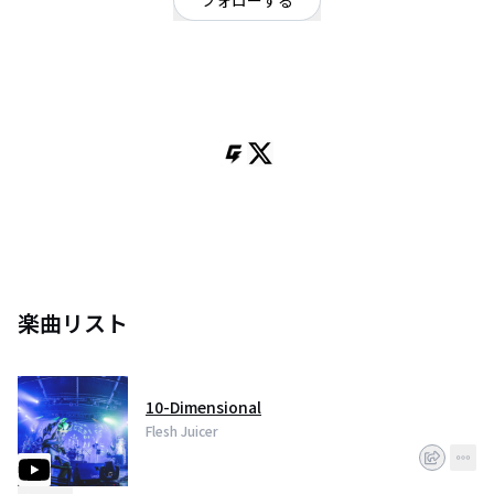
フォローする
ハードロック・ヘビーメタル
OFFICIAL WEBSITE
Flesh Juicerは2006年に台湾台中で結成。メンバーはボーカルのGigo、ギタ
ーのQing、ギターのZero、ベースのJen、ドラムのBarry。デスコアとハード
コアを基調とした音楽スタイルで、その楽曲の多くは台湾の信仰文化を背景
に、台湾の人情と世の習慣・祭り・社会の秩序などの現実の姿を歌ってい
る。また嗩吶や五音音階など伝統音楽の要素をヘヴィメタルに融合させた楽
曲は、聴き手に強烈なインパクトを与える。ボーカルGigoのかぶりものは台
湾の祭りで見られる豚の頭で、バンドの象徴となっている。
楽曲リスト
10-Dimensional
Flesh Juicer