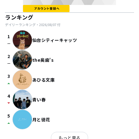
ランキング
デイリーランキング・
2026/08/07
付
1
仙台シティーキャッツ
check_indeterminate_small
2
the奥歯's
check_indeterminate_small
3
あひる文庫
arrow_drop_up
4
青い春
arrow_drop_down
5
月と徒花
arrow_drop_up
もっと見る