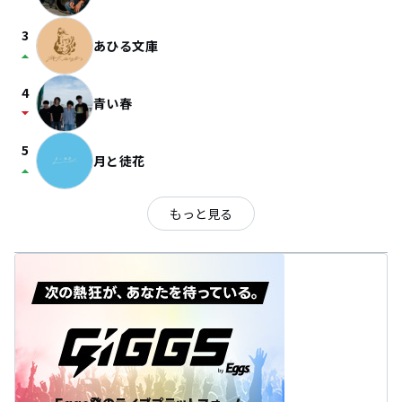
3
あひる文庫
arrow_drop_up
4
青い春
arrow_drop_down
5
月と徒花
arrow_drop_up
もっと見る