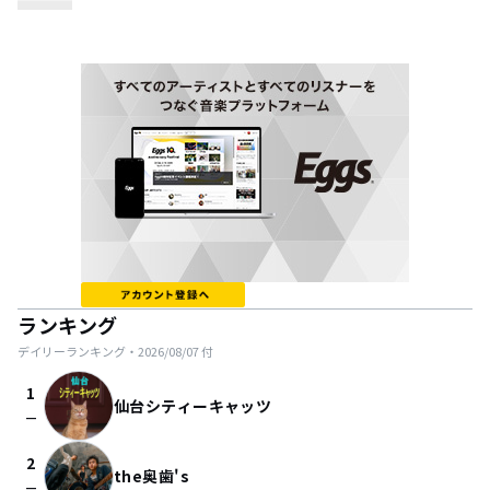
ランキング
デイリーランキング・
2026/08/07
付
1
仙台シティーキャッツ
check_indeterminate_small
2
the奥歯's
check_indeterminate_small