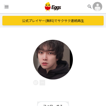
search
menu
公式プレイヤー(無料)でサクサク連続再生
Keiji
EggsID：
flyash0907
0
フォロワー