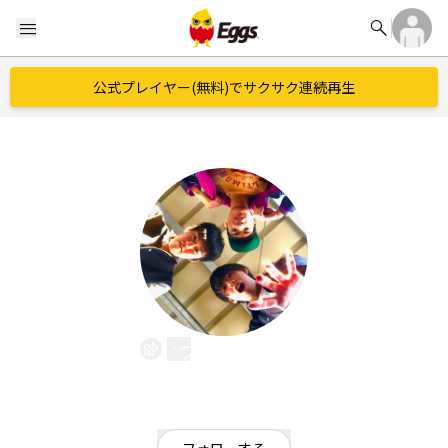
search
menu
公式プレイヤー(無料)でサクサク連続再生
フォグ乱舞
EggsID：
fogranb69
24
フォロワー