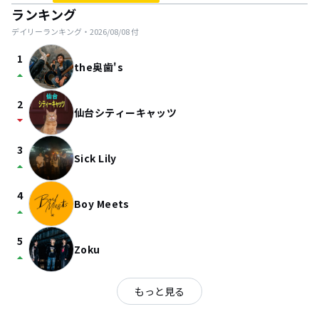
ランキング
デイリーランキング・
2026/08/08
付
1
the奥歯's
arrow_drop_up
2
仙台シティーキャッツ
arrow_drop_down
3
Sick Lily
arrow_drop_up
4
Boy Meets
arrow_drop_up
5
Zoku
arrow_drop_up
もっと見る