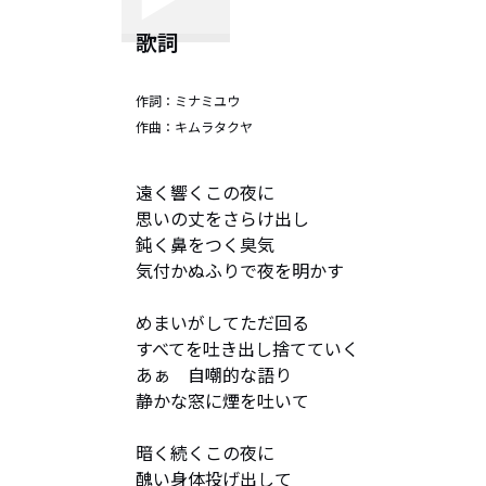
歌詞
作詞：
ミナミユウ
作曲：
キムラタクヤ
遠く響くこの夜に

思いの丈をさらけ出し

鈍く鼻をつく臭気

気付かぬふりで夜を明かす

めまいがしてただ回る

すべてを吐き出し捨てていく

あぁ　自嘲的な語り

静かな窓に煙を吐いて

暗く続くこの夜に

醜い身体投げ出して
