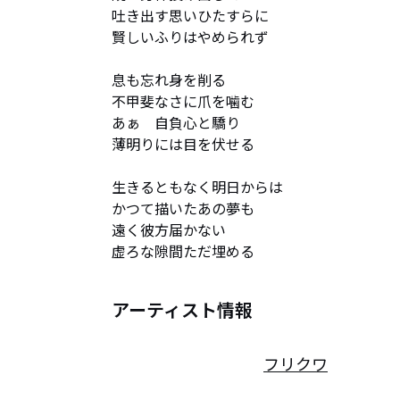
吐き出す思いひたすらに

賢しいふりはやめられず

息も忘れ身を削る

不甲斐なさに爪を噛む

あぁ　自負心と驕り

薄明りには目を伏せる

生きるともなく明日からは

かつて描いたあの夢も

遠く彼方届かない

虚ろな隙間ただ埋める
アーティスト情報
フリクワ