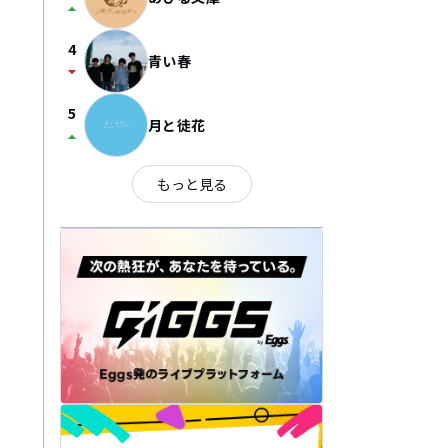
arrow_drop_up
4
青い春
arrow_drop_down
5
月と徒花
arrow_drop_up
もっと見る