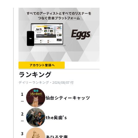
ランキング
デイリーランキング・
2026/08/07
付
1
仙台シティーキャッツ
check_indeterminate_small
2
the奥歯's
check_indeterminate_small
3
あひる文庫