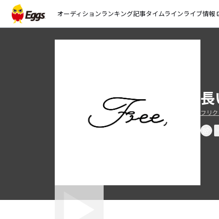
オーディション
ランキング
記事
タイムライン
ライブ情報
open_
長
フリク