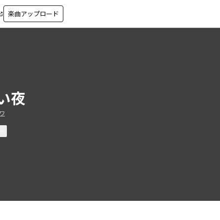
楽曲アップロード
in_new
い夜
ワ