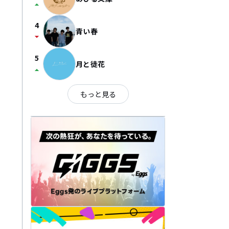
arrow_drop_up
4
青い春
arrow_drop_down
5
月と徒花
arrow_drop_up
もっと見る