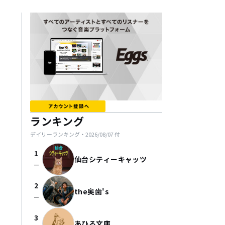
ランキング
デイリーランキング・
2026/08/07
付
1
仙台シティーキャッツ
check_indeterminate_small
2
the奥歯's
check_indeterminate_small
3
あひる文庫