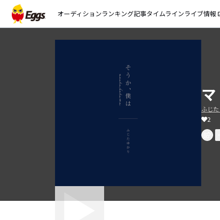
オーディション
ランキング
記事
タイムライン
ライブ情報
open_
マ
ふじた
2