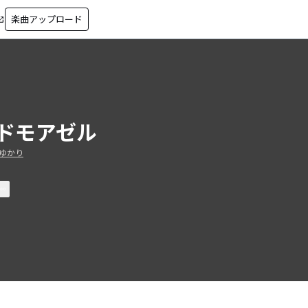
楽曲アップロード
in_new
ドモアゼル
ゆかり