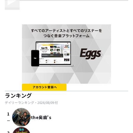
ランキング
デイリーランキング・
2026/08/09
付
1
the奥歯's
check_indeterminate_small
2