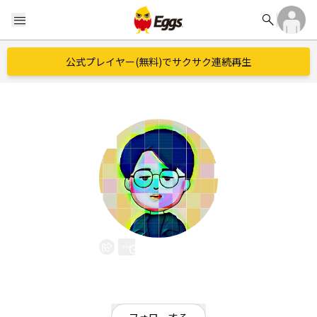
search
menu
公式プレイヤー(無料)でサクサク連続再生
Gaci Bocci
EggsID：
gacibocci
1
フォロワー