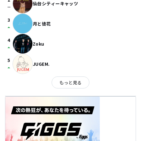
仙台シティーキャッツ
check_indeterminate_small
3
月と徒花
arrow_drop_up
4
Zoku
arrow_drop_up
5
JUGEM.
arrow_drop_up
もっと見る