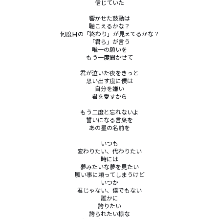
信じていた

響かせた鼓動は

聴こえるかな？

何度目の「終わり」が見えてるかな？

「君ら」が言う

唯一の願いを

もう一度聞かせて

君が泣いた夜をきっと

思い出す度に僕は

自分を嫌い

君を愛すから

もう二度と忘れないよ

誓いになる言葉を

あの星の名前を

いつも

変わりたい、代わりたい

時には

夢みたいな夢を見たい

願い事に頼ってしまうけど

いつか

君じゃない、僕でもない

誰かに

誇りたい

誇られたい様な
