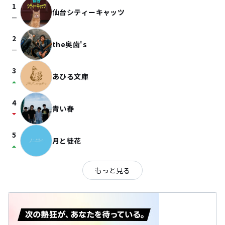
1
仙台シティーキャッツ
check_indeterminate_small
2
the奥歯's
check_indeterminate_small
3
あひる文庫
arrow_drop_up
4
青い春
arrow_drop_down
5
月と徒花
arrow_drop_up
もっと見る