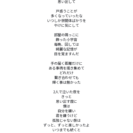
思い出して

戸惑うことが

多くなっていったな

いつしか世間体ばかりを

やけに気にして

部屋の隅っこに

飾った小宇宙

毎晩、回しては

綺麗な記憶が

目を覚ますんだ

手の届く距離だけに

ある事柄を掻き集めて

どれだけ

繋ぎ合わせても

輝く事は無かった

2人で泣いた夜を

きっと

思い出す度に

僕は

自分を嫌い

君を嫌うけど

孤独じゃない旅は

ずっと、ずっと楽しかったよ

いつまでも続くと
