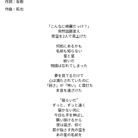
作詞：
有樹
作曲：
拓也
「こんなに綺麗だっけ？」

突然話題変え

夜空を2人で見上げた

何処にあるかも

名前も知らない

星と星

紡いだ

物語は忘れてしまった

夢を見てるだけで

心は満たされていたのに

「弱さ」が「怖い」と耳打ち

本音を遠ざけた

”揺らいだ”

ずっと、ずっと遠く

届かない光に

今日も手を伸ばし

願い掛けるから

夜は凪ぎ、仰ぐ

君が指さす先の空を

あの星の名前を
