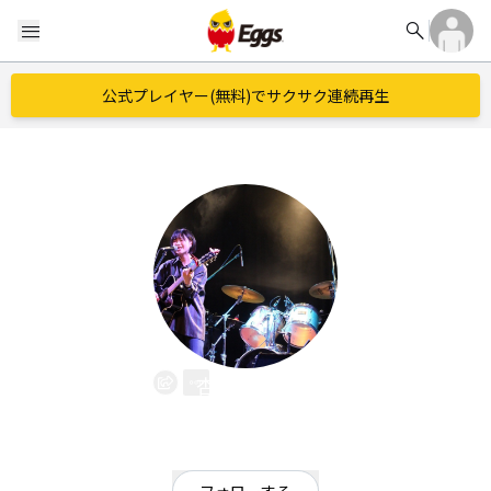
search
menu
公式プレイヤー(無料)でサクサク連続再生
杏仁さっこ
EggsID：
gne_sakko
19
フォロワー