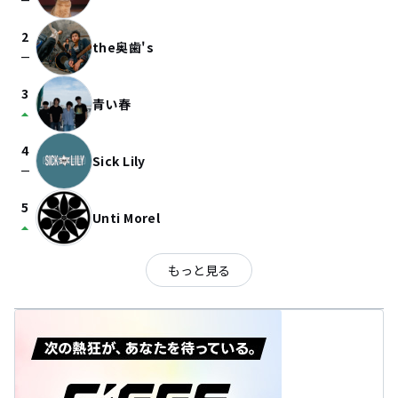
check_indeterminate_small
2
the奥歯's
check_indeterminate_small
3
青い春
arrow_drop_up
4
Sick Lily
check_indeterminate_small
5
Unti Morel
arrow_drop_up
もっと見る