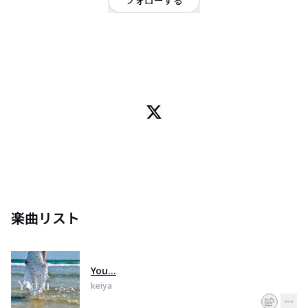
フォローする
神奈川県
ロック
/
ポップ
OFFICIAL WEBSITE
ROCK&apos;N&apos;ROLLに生きてます。 僕がギター弾いてますバンドで
す【@PUREGOLD_info 】#Fender #Telecaster #Stratocaster #Greco
#LesPaul #SG #Line6 #Helix サポート依頼などははDMまで⚠️
楽曲リスト
You...
keiya