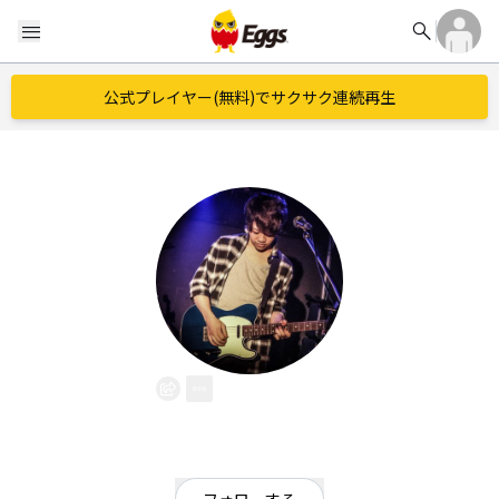
search
menu
公式プレイヤー(無料)でサクサク連続再生
keiya
EggsID：
guitarist_keiya
2
フォロワー