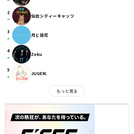
check_indeterminate_small
2
仙台シティーキャッツ
check_indeterminate_small
3
月と徒花
arrow_drop_up
4
Zoku
arrow_drop_up
5
JUGEM.
arrow_drop_up
もっと見る